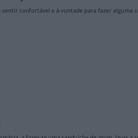
 sentir confortável e à-vontade para fazer alguma 
I
ácia, a fazer-te uma sanduíche de atum, lavar a ro