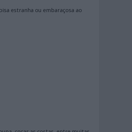
coisa estranha ou embaraçosa ao
upa, coçar as costas, entre muitas