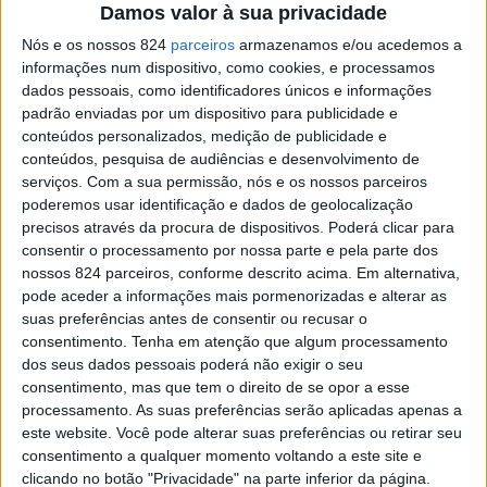
Damos valor à sua privacidade
Nós e os nossos 824
parceiros
armazenamos e/ou acedemos a
informações num dispositivo, como cookies, e processamos
dados pessoais, como identificadores únicos e informações
padrão enviadas por um dispositivo para publicidade e
conteúdos personalizados, medição de publicidade e
conteúdos, pesquisa de audiências e desenvolvimento de
3. A inteligência é suficiente
serviços.
Com a sua permissão, nós e os nossos parceiros
poderemos usar identificação e dados de geolocalização
A realização que têm por serem inteligentes é
precisos através da procura de dispositivos. Poderá clicar para
suficiente para as suas vidas, não precisam de
consentir o processamento por nossa parte e pela parte dos
um relacionamento para se sentirem
nossos 824 parceiros, conforme descrito acima. Em alternativa,
pode aceder a informações mais pormenorizadas e alterar as
completas. Quando surgir um relacionamento,
suas preferências antes de consentir ou recusar o
ele vem por acréscimo.
consentimento.
Tenha em atenção que algum processamento
dos seus dados pessoais poderá não exigir o seu
4. Objetividade
consentimento, mas que tem o direito de se opor a esse
processamento. As suas preferências serão aplicadas apenas a
Sabem o que é certo e errado e muitas vezes
este website. Você pode alterar suas preferências ou retirar seu
consentimento a qualquer momento voltando a este site e
fazem questão que o outro saiba o que está
clicando no botão "Privacidade" na parte inferior da página.