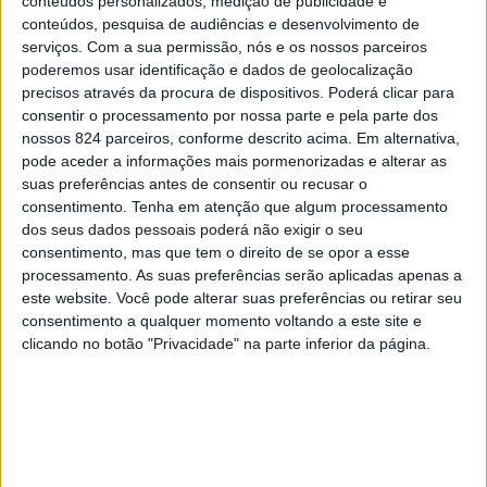
conteúdos personalizados, medição de publicidade e
melhor que a ariana. Agora custa saber, se você
conteúdos, pesquisa de audiências e desenvolvimento de
merece alguém tão forte ao seu lado como ela.
serviços.
Com a sua permissão, nós e os nossos parceiros
– Siga nossa página
ÁRIES
no Facebook.
Clique
poderemos usar identificação e dados de geolocalização
precisos através da procura de dispositivos. Poderá clicar para
aqui para visitar.
consentir o processamento por nossa parte e pela parte dos
nossos 824 parceiros, conforme descrito acima. Em alternativa,
pode aceder a informações mais pormenorizadas e alterar as
suas preferências antes de consentir ou recusar o
consentimento.
Tenha em atenção que algum processamento
dos seus dados pessoais poderá não exigir o seu
consentimento, mas que tem o direito de se opor a esse
processamento. As suas preferências serão aplicadas apenas a
este website. Você pode alterar suas preferências ou retirar seu
consentimento a qualquer momento voltando a este site e
clicando no botão "Privacidade" na parte inferior da página.