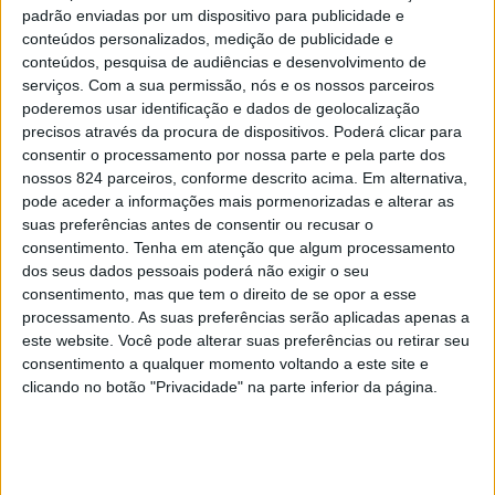
padrão enviadas por um dispositivo para publicidade e
conteúdos personalizados, medição de publicidade e
conteúdos, pesquisa de audiências e desenvolvimento de
serviços.
Com a sua permissão, nós e os nossos parceiros
poderemos usar identificação e dados de geolocalização
precisos através da procura de dispositivos. Poderá clicar para
consentir o processamento por nossa parte e pela parte dos
A vida seria mais simples se as pessoas fossem
nossos 824 parceiros, conforme descrito acima. Em alternativa,
mais elas mesmas. Se elas olhassem nos olhos
pode aceder a informações mais pormenorizadas e alterar as
suas preferências antes de consentir ou recusar o
dos outros e falassem sobre os seus
consentimento.
Tenha em atenção que algum processamento
problemas, os seus medos. A vida seria mais
dos seus dados pessoais poderá não exigir o seu
simples se a gente não precisasse provar que é
consentimento, mas que tem o direito de se opor a esse
processamento. As suas preferências serão aplicadas apenas a
bem-sucedido o tempo todo. Seria mais simples
este website. Você pode alterar suas preferências ou retirar seu
se nós pudéssemos gostar das pessoas
consentimento a qualquer momento voltando a este site e
independentemente da vida que elas levam. Se
clicando no botão "Privacidade" na parte inferior da página.
nós pudéssemos dizer sem constrangimento
algum que nos estamos a sentir um monte de
merda e que a vida às vezes pode ser bem