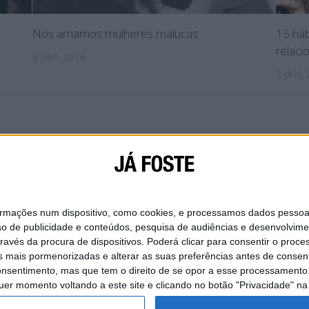
Nós amamos mulheres malucas
15 háb
relac
8 SEP, 2016
2 JAN,
IAL
SOBRE NÓS
CONTACTA-NOS
POLÍTICA DE
ações num dispositivo, como cookies, e processamos dados pessoais,
ão de publicidade e conteúdos, pesquisa de audiências e desenvolvime
ravés da procura de dispositivos. Poderá clicar para consentir o proc
s mais pormenorizadas e alterar as suas preferências antes de consent
nsentimento, mas que tem o direito de se opor a esse processamento. 
uer momento voltando a este site e clicando no botão "Privacidade" na 