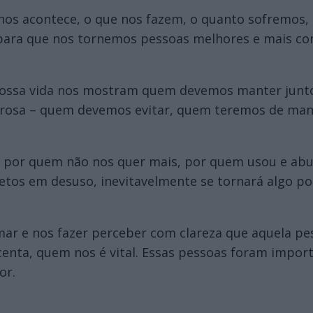
nos acontece, o que nos fazem, o quanto sofremos, 
para que nos tornemos pessoas melhores e mais co
ossa vida nos mostram quem devemos manter junto d
rosa – quem devemos evitar, quem teremos de mante
rer por quem não nos quer mais, por quem usou e a
tos em desuso, inevitavelmente se tornará algo pos
ar e nos fazer perceber com clareza que aquela pe
nta, quem nos é vital. Essas pessoas foram impor
or.