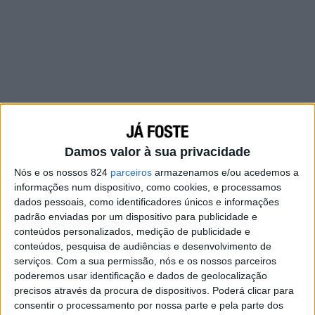
Damos valor à sua privacidade
Nós e os nossos 824
parceiros
armazenamos e/ou acedemos a
informações num dispositivo, como cookies, e processamos
dados pessoais, como identificadores únicos e informações
padrão enviadas por um dispositivo para publicidade e
conteúdos personalizados, medição de publicidade e
conteúdos, pesquisa de audiências e desenvolvimento de
Não quero dizer que amigo é aquele que está
serviços.
Com a sua permissão, nós e os nossos parceiros
poderemos usar identificação e dados de geolocalização
100% disponível. Todo mundo tem vida social,
precisos através da procura de dispositivos. Poderá clicar para
família, trabalho, compromissos. Todo mundo
consentir o processamento por nossa parte e pela parte dos