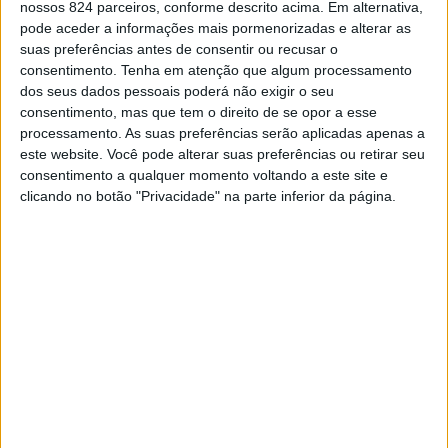
precisa de um tempo e ser amigo não é ser
nossos 824 parceiros, conforme descrito acima. Em alternativa,
pode aceder a informações mais pormenorizadas e alterar as
chiclete. Não precisa ser grudento.
suas preferências antes de consentir ou recusar o
consentimento.
Tenha em atenção que algum processamento
E também não precisa aceitar fazer qualquer
dos seus dados pessoais poderá não exigir o seu
coisa. Amizade é parceria, é comprometimento.
consentimento, mas que tem o direito de se opor a esse
processamento. As suas preferências serão aplicadas apenas a
É juntar todo mundo em casa para ver filme e
este website. Você pode alterar suas preferências ou retirar seu
comer pipoca, como se fosse o programa mais
consentimento a qualquer momento voltando a este site e
divertido do mundo – e realmente é.
clicando no botão "Privacidade" na parte inferior da página.
Amizade não é faz de conta. Amizade não é só
aparecer quando precisa de alguma coisa,
quando precisa de um favor. Isso não é amizade
nem aqui nem na China. O nome disse é
oportunismo disfarçado de camaradagem. Não
é preciso fingir amizade para pedir um favor.
Amigos nem precisam pedir.