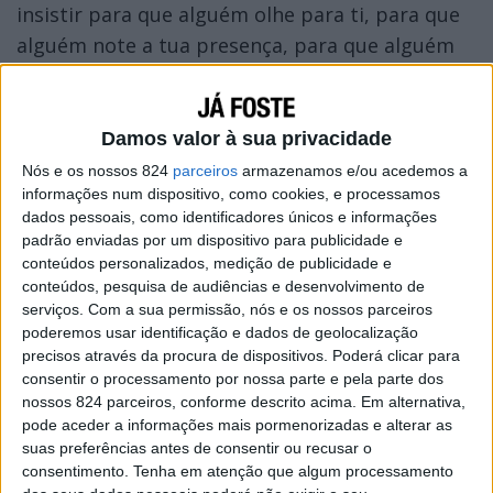
insistir para que alguém olhe para ti, para que
alguém note a tua presença, para que alguém
te dê um pingo de atenção. Quanto mais tiveres
que insistir para que uma pessoa te note,
menos te estarás a fortalecer enquanto pessoa,
Damos valor à sua privacidade
menos dignidade te sobrará. Quem te valoriza
Nós e os nossos 824
parceiros
armazenamos e/ou acedemos a
informações num dispositivo, como cookies, e processamos
não precisa que tu chames pela sua atenção a
dados pessoais, como identificadores únicos e informações
todo o momento.
padrão enviadas por um dispositivo para publicidade e
conteúdos personalizados, medição de publicidade e
conteúdos, pesquisa de audiências e desenvolvimento de
serviços.
Com a sua permissão, nós e os nossos parceiros
poderemos usar identificação e dados de geolocalização
precisos através da procura de dispositivos. Poderá clicar para
consentir o processamento por nossa parte e pela parte dos
nossos 824 parceiros, conforme descrito acima. Em alternativa,
pode aceder a informações mais pormenorizadas e alterar as
suas preferências antes de consentir ou recusar o
consentimento.
Tenha em atenção que algum processamento