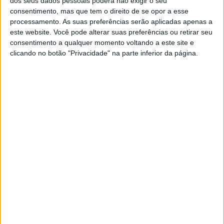
dos seus dados pessoais poderá não exigir o seu
consentimento, mas que tem o direito de se opor a esse
processamento. As suas preferências serão aplicadas apenas a
este website. Você pode alterar suas preferências ou retirar seu
consentimento a qualquer momento voltando a este site e
clicando no botão "Privacidade" na parte inferior da página.
Se alguém te fizer sentir invisível, é chegada a
hora de sair dali, para que possas conhecer
alguém que reconhecerá e valorizará todo o teu
esforço e dedicação, alguém que te apreciará
por aquilo que tu és.
Tu só vais entender o significado de amor