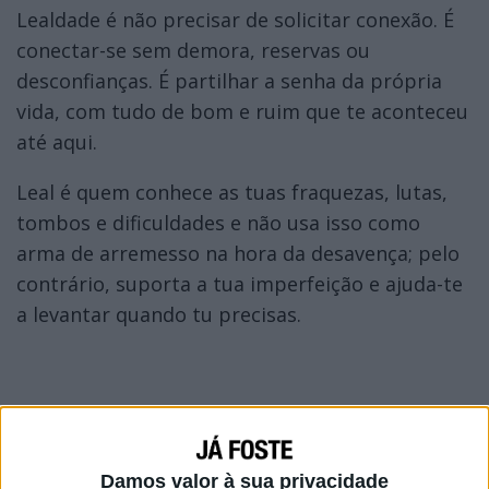
Lealdade é não precisar de solicitar conexão. É
conectar-se sem demora, reservas ou
desconfianças. É partilhar a senha da própria
vida, com tudo de bom e ruim que te aconteceu
até aqui.
Leal é quem conhece as tuas fraquezas, lutas,
tombos e dificuldades e não usa isso como
arma de arremesso na hora da desavença; pelo
contrário, suporta a tua imperfeição e ajuda-te
a levantar quando tu precisas.
Damos valor à sua privacidade