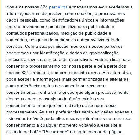
Nós e os nossos 824
parceiros
armazenamos e/ou acedemos a
informações num dispositivo, como cookies, e processamos
dados pessoais, como identificadores únicos e informações
padrão enviadas por um dispositivo para publicidade e
conteúdos personalizados, medição de publicidade e
conteúdos, pesquisa de audiências e desenvolvimento de
serviços.
Com a sua permissão, nós e os nossos parceiros
poderemos usar identificação e dados de geolocalização
precisos através da procura de dispositivos. Poderá clicar para
consentir o processamento por nossa parte e pela parte dos
nossos 824 parceiros, conforme descrito acima. Em alternativa,
pode aceder a informações mais pormenorizadas e alterar as
suas preferências antes de consentir ou recusar o
consentimento.
Tenha em atenção que algum processamento
dos seus dados pessoais poderá não exigir o seu
consentimento, mas que tem o direito de se opor a esse
Leal é quem te defende na tua ausência.
processamento. As suas preferências serão aplicadas apenas a
este website. Você pode alterar suas preferências ou retirar seu
É quem se preocupa com a tua dor, e antecipa a
consentimento a qualquer momento voltando a este site e
cura.
clicando no botão "Privacidade" na parte inferior da página.