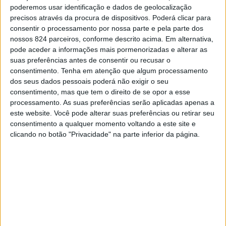
poderemos usar identificação e dados de geolocalização
Obrigado por todas as vezes que tu ficaste sem
precisos através da procura de dispositivos. Poderá clicar para
que eu precisasse pedir. Por me permitires
consentir o processamento por nossa parte e pela parte dos
nossos 824 parceiros, conforme descrito acima. Em alternativa,
deixar sempre a porta aberta, sabendo que tu
pode aceder a informações mais pormenorizadas e alterar as
não sairias por ela. É raro quando encontramos
suas preferências antes de consentir ou recusar o
alguém que vem e estaciona a sua vida junto à
consentimento.
Tenha em atenção que algum processamento
dos seus dados pessoais poderá não exigir o seu
nossa, ainda mais quando estamos tão
consentimento, mas que tem o direito de se opor a esse
acostumados a ser meros passageiros na vida
processamento. As suas preferências serão aplicadas apenas a
dos outros.
este website. Você pode alterar suas preferências ou retirar seu
consentimento a qualquer momento voltando a este site e
Sou grato por me aceitares do jeito que eu sou,
clicando no botão "Privacidade" na parte inferior da página.
com todas as minhas bagunças emocionais, as
minhas manias e o meu mau humor. Por não
tentares mudar as minhas essências e por
compreenderes as minhas debilidades. Ao teu
lado eu me torno uma pessoa melhor, porque
sei que tu mereces sempre o melhor de mim.