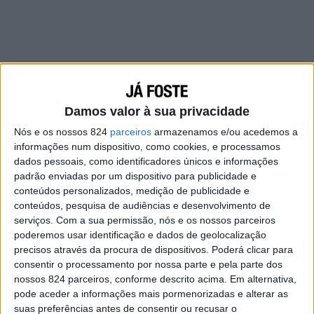
Damos valor à sua privacidade
Nós e os nossos 824
parceiros
armazenamos e/ou acedemos a
informações num dispositivo, como cookies, e processamos
A gente se apaixona pelo respeito que nos é
dados pessoais, como identificadores únicos e informações
dado. A gente se apaixona quando sente que
padrão enviadas por um dispositivo para publicidade e
aquela pessoa nos quer ver bem – por dentro e
conteúdos personalizados, medição de publicidade e
conteúdos, pesquisa de audiências e desenvolvimento de
por fora.
serviços.
Com a sua permissão, nós e os nossos parceiros
poderemos usar identificação e dados de geolocalização
A gente se apaixona quando a outra pessoa
precisos através da procura de dispositivos. Poderá clicar para
quer nos ter na sua vida, quando ela quer
consentir o processamento por nossa parte e pela parte dos
nossos 824 parceiros, conforme descrito acima. Em alternativa,
muito, quando ela quer incondicionalmente,
pode aceder a informações mais pormenorizadas e alterar as
todos os dias, e quando ela mostra isso sem
suas preferências antes de consentir ou recusar o