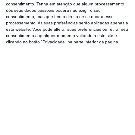
hesitação.
consentimento.
Tenha em atenção que algum processamento
dos seus dados pessoais poderá não exigir o seu
A gente se apaixona quando sente que aquele
consentimento, mas que tem o direito de se opor a esse
processamento. As suas preferências serão aplicadas apenas a
alguém quer caminhar ao nosso lado, quer
este website. Você pode alterar suas preferências ou retirar seu
deixar o passado para trás e construir um
consentimento a qualquer momento voltando a este site e
futuro ao nosso lado.
clicando no botão "Privacidade" na parte inferior da página.
A gente se apaixona quando alguém entra na
nossa vida com vontade de ficar, e nos dá mais
certezas do que dúvidas.
A gente se apaixona quando o outro olha para
nós com orgulho de nos ter conhecido, com
orgulho naquilo que somos, e naquilo que
pretendemos ser.
A gente se apaixona quando sabe que o outro
só tem olhos para a gente, quando sabe que o