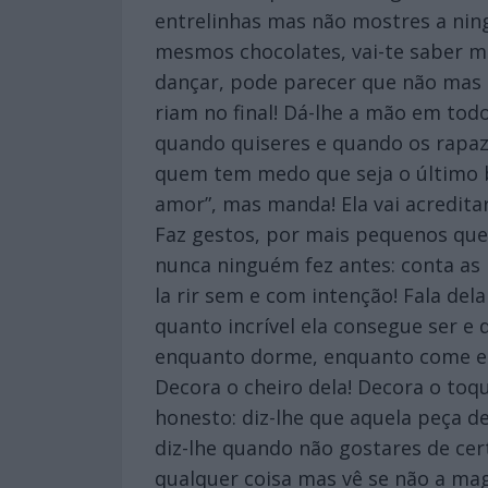
entrelinhas mas não mostres a ning
mesmos chocolates, vai-te saber mu
dançar, pode parecer que não mas e
riam no final! Dá-lhe a mão em todo
quando quiseres e quando os rapaz
quem tem medo que seja o último
amor”, mas manda! Ela vai acreditar
Faz gestos, por mais pequenos que s
nunca ninguém fez antes: conta as 
la rir sem e com intenção! Fala del
quanto incrível ela consegue ser e 
enquanto dorme, enquanto come e en
Decora o cheiro dela! Decora o toq
honesto: diz-lhe que aquela peça de
diz-lhe quando não gostares de cert
qualquer coisa mas vê se não a mago