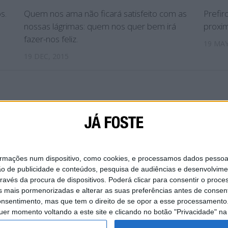
s.
Quem nos ama não ficará satisfeito com as
Prefir
nossas lágrimas: quem nos quer bem irá
proxim
fazer-nos feliz.
19 MAY
19 DEC, 2015
IAL
SOBRE NÓS
CONTACTA-NOS
POLÍTICA DE
ações num dispositivo, como cookies, e processamos dados pessoais,
ão de publicidade e conteúdos, pesquisa de audiências e desenvolvime
ravés da procura de dispositivos. Poderá clicar para consentir o proc
s mais pormenorizadas e alterar as suas preferências antes de consent
nsentimento, mas que tem o direito de se opor a esse processamento. 
uer momento voltando a este site e clicando no botão "Privacidade" na 