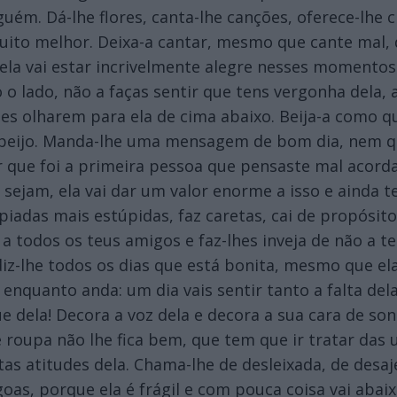
uém. Dá-lhe flores, canta-lhe canções, oferece-lhe
ito melhor. Deixa-a cantar, mesmo que cante mal, d
la vai estar incrivelmente alegre nesses momentos.
 o lado, não a faças sentir que tens vergonha dela, 
es olharem para ela de cima abaixo. Beija-a como 
 beijo. Manda-lhe uma mensagem de bom dia, nem 
 que foi a primeira pessoa que pensaste mal acordast
ejam, ela vai dar um valor enorme a isso e ainda te 
piadas mais estúpidas, faz caretas, cai de propósit
a a todos os teus amigos e faz-lhes inveja de não a 
diz-lhe todos os dias que está bonita, mesmo que ela 
quanto anda: um dia vais sentir tanto a falta dela 
ue dela! Decora a voz dela e decora a sua cara de s
 roupa não lhe fica bem, que tem que ir tratar das u
as atitudes dela. Chama-lhe de desleixada, de desaj
as, porque ela é frágil e com pouca coisa vai abaixo.