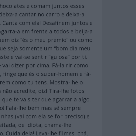
 chocolates e comam juntos esses
eixa-a cantar no carro e deixa-a
 Canta com ela! Desafinem juntos e
agarra-a em frente a todos e beija-a
quem diz “és o meu prémio” ou como
que seja somente um “bom dia meu
e e vai-se sentir “gulosa” por ti.
vai dizer por cima. Fá-la rir como
o, finge que és o super-homem e fá-
terem como tu tens. Mostra-lhe o
não acredite, diz! Tira-lhe fotos
que te vais ter que agarrar a algo.
ono! Fala-lhe bem mas sê sempre
nhas (vai com ela se for preciso) e
eitada, de idiota, chama-lhe
 Cuida dela! Leva-lhe filmes, chá,