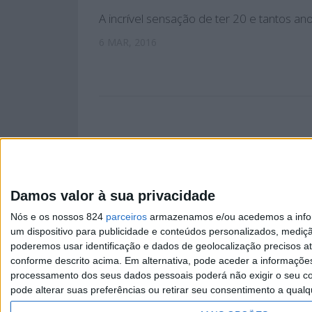
A incrível sensação de ter 20 e tantos ano
6 MAR, 2016
Damos valor à sua privacidade
PÁGINA INIC
Nós e os nossos 824
parceiros
armazenamos e/ou acedemos a inform
um dispositivo para publicidade e conteúdos personalizados, mediç
poderemos usar identificação e dados de geolocalização precisos at
conforme descrito acima. Em alternativa, pode aceder a informaçõe
processamento dos seus dados pessoais poderá não exigir o seu co
Copyright © Já Foste. 2025
pode alterar suas preferências ou retirar seu consentimento a qualq