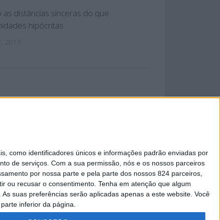
o as distâncias sinceras do que
idades hipócritas
, 2017
 PRIVACIDADE
 como identificadores únicos e informações padrão enviadas por
nto de serviços.
Com a sua permissão, nós e os nossos parceiros
essamento por nossa parte e pela parte dos nossos 824 parceiros,
ir ou recusar o consentimento.
Tenha em atenção que algum
As suas preferências serão aplicadas apenas a este website. Você
parte inferior da página.