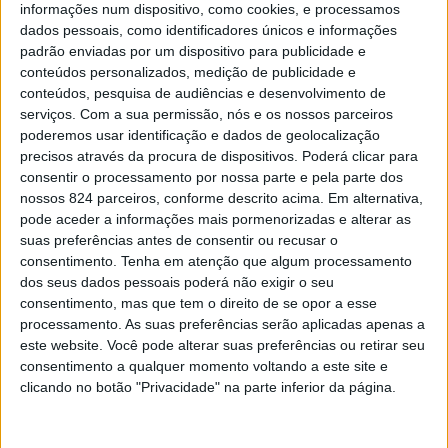
informações num dispositivo, como cookies, e processamos
dados pessoais, como identificadores únicos e informações
padrão enviadas por um dispositivo para publicidade e
conteúdos personalizados, medição de publicidade e
conteúdos, pesquisa de audiências e desenvolvimento de
serviços.
Com a sua permissão, nós e os nossos parceiros
poderemos usar identificação e dados de geolocalização
precisos através da procura de dispositivos. Poderá clicar para
consentir o processamento por nossa parte e pela parte dos
nossos 824 parceiros, conforme descrito acima. Em alternativa,
Quando ouvir a “nossa” música passou a ser
pode aceder a informações mais pormenorizadas e alterar as
uma atividade rotineira, então eu dei-me conta
suas preferências antes de consentir ou recusar o
consentimento.
Tenha em atenção que algum processamento
que o terremoto havia passado e embora ele
dos seus dados pessoais poderá não exigir o seu
tivesse devastado boa parte de mim, eu havia
consentimento, mas que tem o direito de se opor a esse
sobrevivido. Voltei então a respirar com calma,
processamento. As suas preferências serão aplicadas apenas a
este website. Você pode alterar suas preferências ou retirar seu
a dormir direito e a não sonhar mais contigo.
consentimento a qualquer momento voltando a este site e
clicando no botão "Privacidade" na parte inferior da página.
Engraçado, mas até a comida voltou a ter mais
sabor, acreditas? Voltei a ver beleza no raiar do