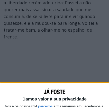
a liberdade recém adquirida; Passei a não
querer mais assassinar a saudade que me
consumia, deixei-a livre para ir e vir quando
quisesse, e ela mudou-se para longe. Voltei a
tratar-me bem, a olhar-me no espelho, de
frente.
Damos valor à sua privacidade
Nós e os nossos 824
parceiros
armazenamos e/ou acedemos a