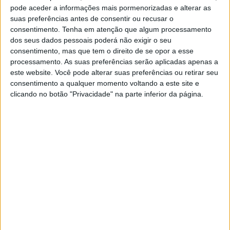
mas ela não vai negar um sorriso, não vai virar
pode aceder a informações mais pormenorizadas e alterar as
suas preferências antes de consentir ou recusar o
as costas a quem ela gosta, ela não vai fazer
consentimento.
Tenha em atenção que algum processamento
nada que machuque outra pessoa.
dos seus dados pessoais poderá não exigir o seu
consentimento, mas que tem o direito de se opor a esse
Ela não é perfeita, mas ela faz o melhor que
processamento. As suas preferências serão aplicadas apenas a
pode para ser a melhor pessoa do mundo.
este website. Você pode alterar suas preferências ou retirar seu
consentimento a qualquer momento voltando a este site e
clicando no botão "Privacidade" na parte inferior da página.
Ela pode ser teimosa, mas sabe ouvir, conversar
e dar conselhos a quem precisa.
Ela é cheia de qualidades e defeitos, mas sabe
usar isso bem para trazer paz às pessoas.
Ela tira qualquer um do sério, mas sabe a hora
de brincar e a hora de parar, sabe a hora de dar
bronca, mas sabe a hora de apoiar.
Talvez ela seja bipolar, uma hora está bem e