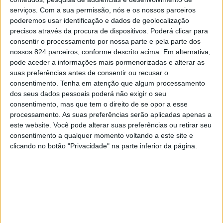
de uma flor: nós regamos, adubamos, voltamos
serviços.
Com a sua permissão, nós e os nossos parceiros
a regar, todos os dias damos uma atenção
poderemos usar identificação e dados de geolocalização
especial para ver como anda o crescimento,
precisos através da procura de dispositivos. Poderá clicar para
vemos se algum galhinho sobreviveu à
consentir o processamento por nossa parte e pela parte dos
nossos 824 parceiros, conforme descrito acima. Em alternativa,
tempestade do dia anterior e cuidamos,
pode aceder a informações mais pormenorizadas e alterar as
diariamente. Tudo isso para ela florescer. E
suas preferências antes de consentir ou recusar o
quando floresce, lá fica ela: grande, linda e a dar
consentimento.
Tenha em atenção que algum processamento
dos seus dados pessoais poderá não exigir o seu
um bom dia para o sol. Assim é o amor e é nisso
consentimento, mas que tem o direito de se opor a esse
que ela acredita.
processamento. As suas preferências serão aplicadas apenas a
este website. Você pode alterar suas preferências ou retirar seu
consentimento a qualquer momento voltando a este site e
clicando no botão "Privacidade" na parte inferior da página.