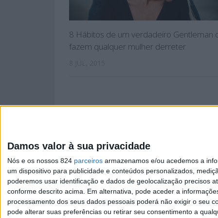
8 Hábitos de um verdadeiro Gentleman 
fazem qualquer mulher derreter
8 JUL, 2015
Damos valor à sua privacidade
PÁGINA INIC
Nós e os nossos 824
parceiros
armazenamos e/ou acedemos a inform
um dispositivo para publicidade e conteúdos personalizados, mediç
poderemos usar identificação e dados de geolocalização precisos at
conforme descrito acima. Em alternativa, pode aceder a informaçõe
processamento dos seus dados pessoais poderá não exigir o seu co
Copyright © Já Foste. 2025
pode alterar suas preferências ou retirar seu consentimento a qualq