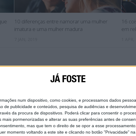
que
10 diferenças entre namorar uma mulher
16 coi
imatura e uma mulher madura
em re
7 JAN, 2019
1 APR,
IAL
SOBRE NÓS
CONTACTA-NOS
POLÍTICA DE
ações num dispositivo, como cookies, e processamos dados pessoais,
ão de publicidade e conteúdos, pesquisa de audiências e desenvolvime
ravés da procura de dispositivos. Poderá clicar para consentir o proc
s mais pormenorizadas e alterar as suas preferências antes de consent
nsentimento, mas que tem o direito de se opor a esse processamento. 
uer momento voltando a este site e clicando no botão "Privacidade" na 