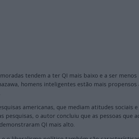
oradas tendem a ter QI mais baixo e a ser menos 
azawa, homens inteligentes estão mais propensos a 
.
squisas americanas, que mediam atitudes sociais e 
as pesquisas, o autor concluiu que as pessoas que 
 demonstraram QI mais alto.
e o liberalismo político também são característica