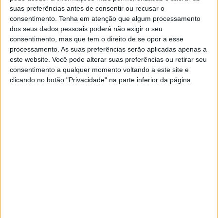
suas preferências antes de consentir ou recusar o
Fica solteiro até tu encontrares alguém que seja
consentimento.
Tenha em atenção que algum processamento
de palavra. Que saiba pedir desculpas quando
dos seus dados pessoais poderá não exigir o seu
está errado. Que te manda flores no trabalho,
consentimento, mas que tem o direito de se opor a esse
processamento. As suas preferências serão aplicadas apenas a
só porque quis. Alguém que manda mensagens
este website. Você pode alterar suas preferências ou retirar seu
bonitinhas no meio de uma reunião porque
consentimento a qualquer momento voltando a este site e
sabe que tu estás com stress.
clicando no botão "Privacidade" na parte inferior da página.
Fica solteiro até tu encontrares alguém que te
faça querer ser melhor. Que te motive a
conquistar mais.
Fica solteiro até conheceres alguém que tem
certeza do que quer e não te deixa com dúvidas
dos sentimentos que sente por ti. Alguém que
tem certeza de ti, e do futuro que ele quer
dividir contigo.