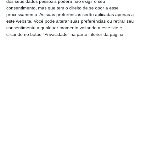
dos seus dados pessoais poderá não exigir o seu
consentimento, mas que tem o direito de se opor a esse
Muitas vezes, o manipulador tentará denegrir a
processamento. As suas preferências serão aplicadas apenas a
este website. Você pode alterar suas preferências ou retirar seu
imagem da pessoa perante seus amigos e
consentimento a qualquer momento voltando a este site e
familiares, para que se compadeçam dele, para
clicando no botão "Privacidade" na parte inferior da página.
que tenham dó, como se ele fosse o coitado,
uma vítima, um injustiçado, incompreendido. E,
por incrível que pareça, conseguirá convencer a
muitos, uma vez que costumam ser ótimos
atores, a ponto de manterem a calma enquanto
a verdadeira vítima perde as estribeiras. Quem
está mais nervoso transmite menos segurança,
assim, a calma do manipulador enganará muita
gente.
Não poderemos acertar sempre, nem conhecer
as pessoas ao nosso lado com propriedade, ou