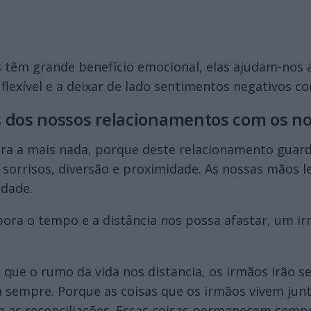
 têm grande benefício emocional, elas ajudam-nos a
flexível e a deixar de lado sentimentos negativos com
 dos nossos relacionamentos com os no
ra a mais nada, porque deste relacionamento gua
orrisos, diversão e proximidade. As nossas mãos l
idade.
bora o tempo e a distância nos possa afastar, um i
ue o rumo da vida nos distancia, os irmãos irão sem
a sempre. Porque as coisas que os irmãos vivem jun
s e as reconciliações. Essas coisas permanecem se