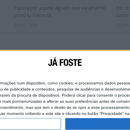
Espera por aquele alguém que vai amar-te
Isto 
como tu mereces
sobre
23 JUL, 2016
22 JUN
IAL
SOBRE NÓS
CONTACTA-NOS
POLÍTICA DE
ações num dispositivo, como cookies, e processamos dados pessoais,
ão de publicidade e conteúdos, pesquisa de audiências e desenvolvime
ravés da procura de dispositivos. Poderá clicar para consentir o proc
s mais pormenorizadas e alterar as suas preferências antes de consent
nsentimento, mas que tem o direito de se opor a esse processamento. 
uer momento voltando a este site e clicando no botão "Privacidade" na 