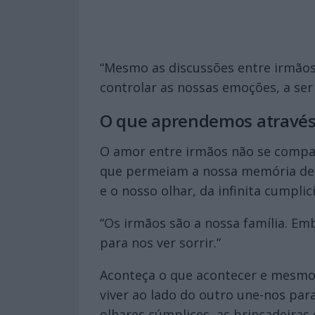
“Mesmo as discussões entre irmãos
controlar as nossas emoções, a ser 
O que aprendemos através
O amor entre irmãos não se compa
que permeiam a nossa memória de s
e o nosso olhar, da infinita cumplic
“Os irmãos são a nossa família. Em
para nos ver sorrir.”
Aconteça o que acontecer e mesmo q
viver ao lado do outro une-nos par
olhares cúmplices, as brincadeira