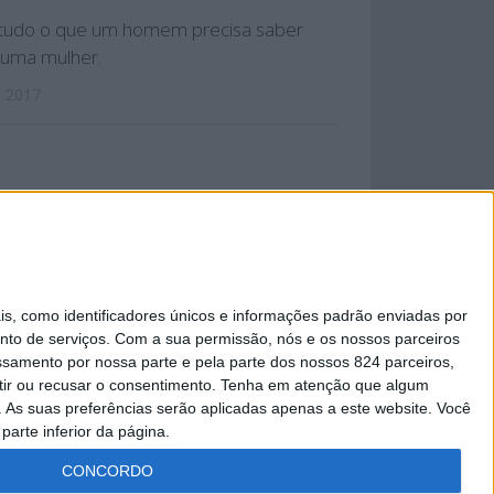
é tudo o que um homem precisa saber
 uma mulher.
, 2017
 PRIVACIDADE
 como identificadores únicos e informações padrão enviadas por
nto de serviços.
Com a sua permissão, nós e os nossos parceiros
essamento por nossa parte e pela parte dos nossos 824 parceiros,
ir ou recusar o consentimento.
Tenha em atenção que algum
As suas preferências serão aplicadas apenas a este website. Você
parte inferior da página.
CONCORDO