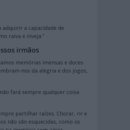
 adquirir a capacidade de
o raiva e inveja.”
ssos irmãos
rdamos memórias imensas e doces
embram-nos da alegria e dos jogos,
rmão fará sempre qualquer coisa
pre partilhar raízes. Chorar, rir e
tos não são esquecidas, como os
mpre na memória com amor