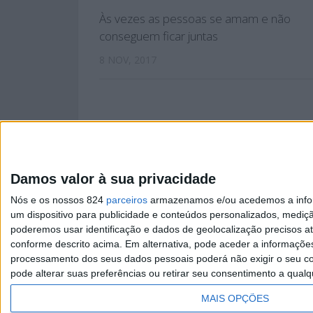
Às vezes as pessoas se amam e não
conseguem ficar juntas
8 NOV, 2017
Damos valor à sua privacidade
PÁGINA INIC
Nós e os nossos 824
parceiros
armazenamos e/ou acedemos a inform
um dispositivo para publicidade e conteúdos personalizados, mediç
poderemos usar identificação e dados de geolocalização precisos at
conforme descrito acima. Em alternativa, pode aceder a informaçõe
processamento dos seus dados pessoais poderá não exigir o seu co
Copyright © Já Foste. 2025
pode alterar suas preferências ou retirar seu consentimento a qualq
MAIS OPÇÕES