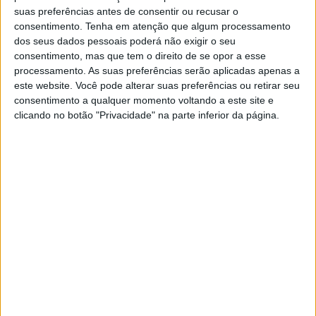
vai fazer-te sorrir sem pensar, é aquela
suas preferências antes de consentir ou recusar o
sensação de sentir-se nas nuvens, borboletas
consentimento.
Tenha em atenção que algum processamento
no estômago, com suspiros que tu não podes
dos seus dados pessoais poderá não exigir o seu
consentimento, mas que tem o direito de se opor a esse
controlar, desejando que o que acontece hoje,
processamento. As suas preferências serão aplicadas apenas a
nunca termine.
este website. Você pode alterar suas preferências ou retirar seu
consentimento a qualquer momento voltando a este site e
O amor assusta-nos, porque mostra o nosso
clicando no botão "Privacidade" na parte inferior da página.
lado vulnerável, suscetível a decepções, um
medo terrível da dor, de que as coisas mudem,
de que o amor acabe.
Não te preocupes, isso é normal, é exatamente
assim que acontece quando tu te apaixonas
como nunca havia acontecido antes. A quem
está a passar por isso, recomendo que pare de
se preocupar com o tempo, é melhor aprender
a desfrutar o momento, deixar que os nossos