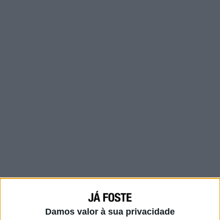
Por vezes pergunto-me como tudo isto
aconteceu e nem eu sei responder. Acho que
posso dizer que foste o meu ”por acaso”
Damos valor à sua privacidade