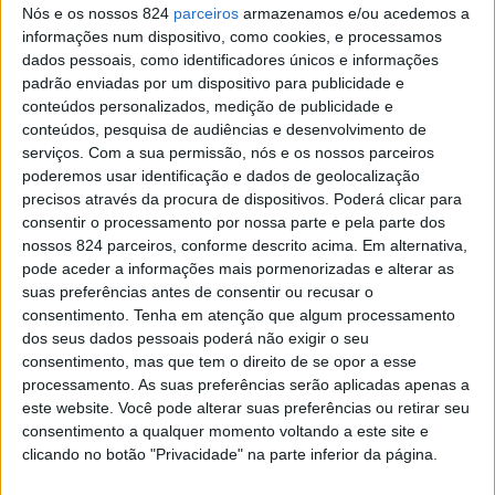
preferido. Sinto que não te conheço mas ao
Nós e os nossos 824
parceiros
armazenamos e/ou acedemos a
mesmo tempo sinto como se sempre tivesses
informações num dispositivo, como cookies, e processamos
dados pessoais, como identificadores únicos e informações
sido parte de mim.
padrão enviadas por um dispositivo para publicidade e
conteúdos personalizados, medição de publicidade e
Às vezes preocupo-me contigo mais que
conteúdos, pesquisa de audiências e desenvolvimento de
comigo. Diz-me, já te disseram que tens os
serviços.
Com a sua permissão, nós e os nossos parceiros
poderemos usar identificação e dados de geolocalização
olhos mais lindos do mundo? Adoro quando te
precisos através da procura de dispositivos. Poderá clicar para
vejo, o tempo deixa de ser tempo e apenas tu
consentir o processamento por nossa parte e pela parte dos
importas. Já te disseram que dás os melhores
nossos 824 parceiros, conforme descrito acima. Em alternativa,
pode aceder a informações mais pormenorizadas e alterar as
abraços do mundo? Por vezes gostava que tudo
suas preferências antes de consentir ou recusar o
fosse mais fácil, mais simples. Gostava de te
consentimento.
Tenha em atenção que algum processamento
poder tirar toda a dor que tens dentro de ti
dos seus dados pessoais poderá não exigir o seu
consentimento, mas que tem o direito de se opor a esse
para apenas caber felicidade.
processamento. As suas preferências serão aplicadas apenas a
este website. Você pode alterar suas preferências ou retirar seu
Apesar de ainda ser pouco o que partilhamos
consentimento a qualquer momento voltando a este site e
quero dizer te que és o meu primeiro
clicando no botão "Privacidade" na parte inferior da página.
pensamento quando acordo e o ultimo quando