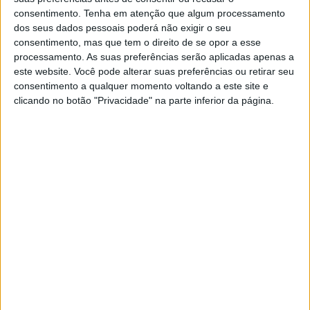
consentimento.
Tenha em atenção que algum processamento
dos seus dados pessoais poderá não exigir o seu
consentimento, mas que tem o direito de se opor a esse
processamento. As suas preferências serão aplicadas apenas a
este website. Você pode alterar suas preferências ou retirar seu
consentimento a qualquer momento voltando a este site e
clicando no botão "Privacidade" na parte inferior da página.
Larga quem não segura a tua mão sempre, seja
ao atravessar a rua, numa situação difícil ou no
topo de um edifício. Larga quem tenta mudar
os teus hábitos. Larga quem não cuida de ti em
qualquer circunstância. Quem não aceita as
diferenças.
Larga quem não estiver disposto a aprender
com os seus erros, e principalmente com os
seus acertos.