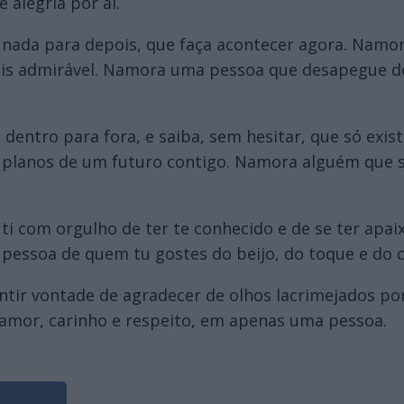
 alegria por aí.
nada para depois, que faça acontecer agora. Namor
 mais admirável. Namora uma pessoa que desapegue d
entro para fora, e saiba, sem hesitar, que só exi
r planos de um futuro contigo. Namora alguém que 
i com orgulho de ter te conhecido e de se ter apai
ssoa de quem tu gostes do beijo, do toque e do c
tir vontade de agradecer de olhos lacrimejados por
 amor, carinho e respeito, em apenas uma pessoa.