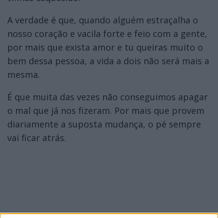
A verdade é que, quando alguém estraçalha o
nosso coração e vacila forte e feio com a gente,
por mais que exista amor e tu queiras muito o
bem dessa pessoa, a vida a dois não será mais a
mesma.
É que muita das vezes não conseguimos apagar
o mal que já nos fizeram. Por mais que provem
diariamente a suposta mudança, o pé sempre
vai ficar atrás.