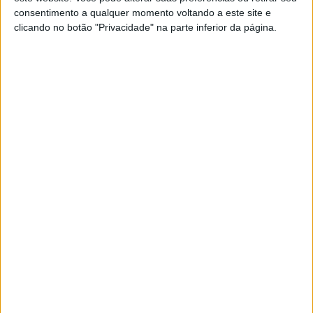
consentimento a qualquer momento voltando a este site e
pertencer, se o que tu sentias não foi
clicando no botão "Privacidade" na parte inferior da página.
valorizado, se tudo que tu fazias por alguém
não foi recíproco.
Não estou dizendo que ninguém mereça uma
segunda chance, só quero que tu entendas que,
se tu não te sentes em paz e as tuas vontades
não condizem com o que o teu coração quer,
não insistas, não leves adiante, não te excedas
por frustrações passadas.
Eu acredito em segundas chances. Só não
acredito que toda a gente as merece.
Amor não enche barriga, e para ser inteiro e de
verdade, o outro alguém precisa te escolher, e
principalmente, precisa deixar de abraçar o