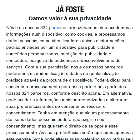
Damos valor à sua privacidade
Nós e os nossos 824
parceiros
armazenamos e/ou acedemos a
informações num dispositivo, como cookies, e processamos
dados pessoais, como identificadores únicos e informações
padrão enviadas por um dispositivo para publicidade e
conteúdos personalizados, medição de publicidade e
conteúdos, pesquisa de audiências e desenvolvimento de
serviços.
Com a sua permissão, nós e os nossos parceiros
poderemos usar identificação e dados de geolocalização
precisos através da procura de dispositivos. Poderá clicar para
consentir o processamento por nossa parte e pela parte dos
nossos 824 parceiros, conforme descrito acima. Em alternativa,
pode aceder a informações mais pormenorizadas e alterar as
suas preferências antes de consentir ou recusar o
Não adianta aceitar da boca para fora, se o teu
consentimento.
Tenha em atenção que algum processamento
coração ainda não se curou e a tua mente te
dos seus dados pessoais poderá não exigir o seu
lembra todos os dias o que tu já enfrentaste.
consentimento, mas que tem o direito de se opor a esse
processamento. As suas preferências serão aplicadas apenas a
Não adianta apostar se já deixou de te
este website. Você pode alterar suas preferências ou retirar seu