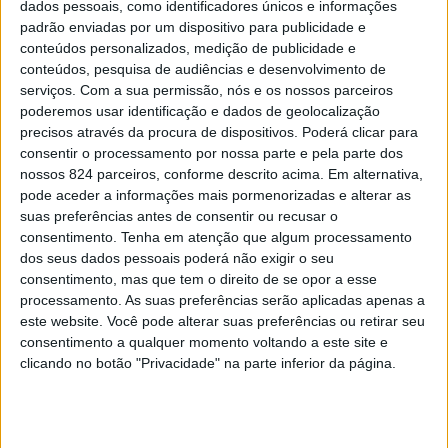
dados pessoais, como identificadores únicos e informações
padrão enviadas por um dispositivo para publicidade e
conteúdos personalizados, medição de publicidade e
conteúdos, pesquisa de audiências e desenvolvimento de
serviços.
Com a sua permissão, nós e os nossos parceiros
poderemos usar identificação e dados de geolocalização
precisos através da procura de dispositivos. Poderá clicar para
consentir o processamento por nossa parte e pela parte dos
Tu não mereces alguém que te obriga a pedir
nossos 824 parceiros, conforme descrito acima. Em alternativa,
pode aceder a informações mais pormenorizadas e alterar as
para aparecer, que te faz implorar para que
suas preferências antes de consentir ou recusar o
fique. Tu não precisas mendigar nada, tu
consentimento.
Tenha em atenção que algum processamento
mereces alguém que chegue, que fique, que só
dos seus dados pessoais poderá não exigir o seu
consentimento, mas que tem o direito de se opor a esse
vá embora com uma parte de ti dentro do peito
processamento. As suas preferências serão aplicadas apenas a
que é para, mesmo distante, se manter
este website. Você pode alterar suas preferências ou retirar seu
próximo.
consentimento a qualquer momento voltando a este site e
clicando no botão "Privacidade" na parte inferior da página.
Tu não mereces alguém que finge não ouvir as
tuas ligações, que não responde às tuas
perguntas ou que deixa sempre as tuas