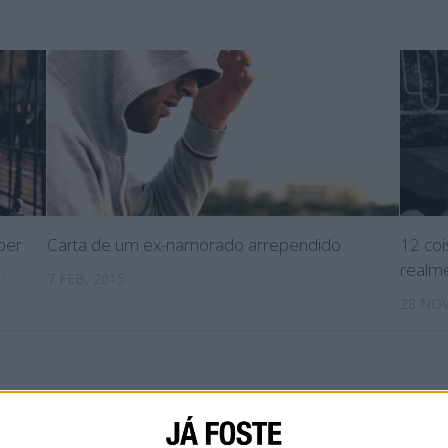
ber
Carta de um ex-namorado arrependido
12 co
…
realm
7 FEB, 2015
28 NOV