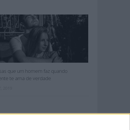
isas que um homem faz quando
ente te ama de verdade
, 2019