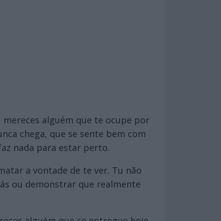
u mereces alguém que te ocupe por
nunca chega, que se sente bem com
faz nada para estar perto.
atar a vontade de te ver. Tu não
trás ou demonstrar que realmente
reces alguém que se entregue hoje