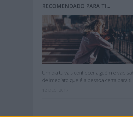
RECOMENDADO PARA TI...
Um dia tu vais conhecer alguém e vais sa
de imediato que é a pessoa certa para ti
12 DEC, 2017