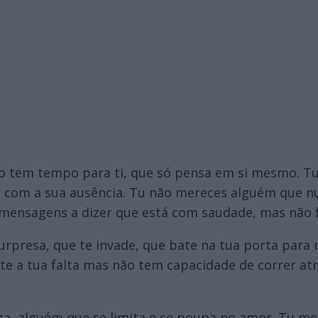
o tem tempo para ti, que só pensa em si mesmo. T
ar com a sua ausência. Tu não mereces alguém que 
e mensagens a dizer que está com saudade, mas não 
presa, que te invade, que bate na tua porta para m
te a tua falta mas não tem capacidade de correr a
, alguém que se limita e se poupa no amor. Tu me