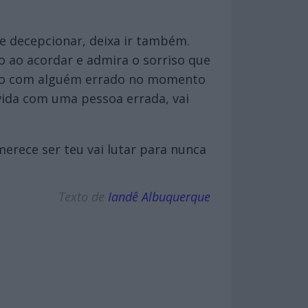
te decepcionar, deixa ir também.
o ao acordar e admira o sorriso que
empo com alguém errado no momento
 vida com uma pessoa errada, vai
erece ser teu vai lutar para nunca
Texto de
Iandê Albuquerque