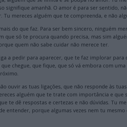
o signifique amanhã. O amor é para ser sentido, 
 ir. Tu mereces alguém que te compreenda, e não alg
mais do que faz. Para ser bem sincero, ninguém m
 que só te procura quando precisa, mas sim algué
orque quem não sabe cuidar não merece ter.
a a pedir para aparecer, que te faz implorar para q
que chegue, que fique, que só vá embora com uma p
próximo.
ão ouvir as tuas ligações, que não responde às tua
reces alguém que te trate com importância e que sa
que te dê respostas e certezas e não dúvidas. Tu me
 de entender, porque algumas vezes nem tu mesmo 