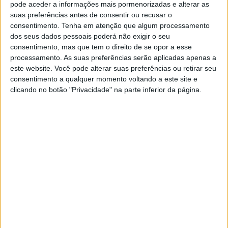
queiras dar tudo de ti. O excesso de amor enjoa.
pode aceder a informações mais pormenorizadas e alterar as
suas preferências antes de consentir ou recusar o
Dois passos em frente, um para trás. Aprende.
consentimento.
Tenha em atenção que algum processamento
dos seus dados pessoais poderá não exigir o seu
Por sorte, ela vai-te achar piada. Por sorte,
consentimento, mas que tem o direito de se opor a esse
aceitará o teu convite. Para jantar. E quando tu
processamento. As suas preferências serão aplicadas apenas a
este website. Você pode alterar suas preferências ou retirar seu
lá chegares, não te esqueças dos modos em
consentimento a qualquer momento voltando a este site e
casa. Sê cavalheiro. Mostra o respeito que tens
clicando no botão "Privacidade" na parte inferior da página.
por ela. E foca-te, naquelas horas. Não penses
em mais nada. Aproveita.
É o momento certo para tu arriscares. Duas
pessoas, num só jantar. Dois, num só. É tudo
aquilo que vocês serão nesse momento. Se tu
continuares assim, desta maneira. E não te
preocupes. Pelo garfo ou faca que caiu ao chão.
Ela fingirá que não aconteceu. E fará o mesmo,
para te salvar. Bom sinal.