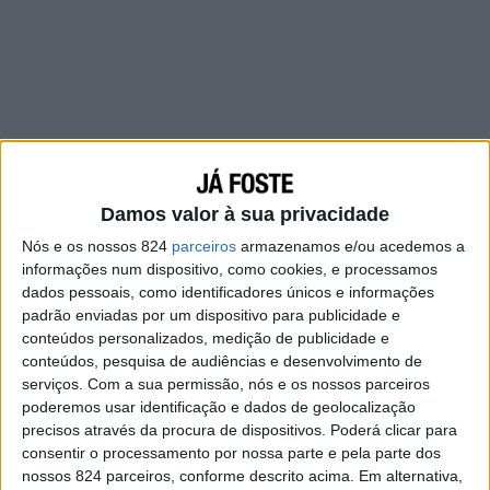
Damos valor à sua privacidade
Nós e os nossos 824
parceiros
armazenamos e/ou acedemos a
informações num dispositivo, como cookies, e processamos
dados pessoais, como identificadores únicos e informações
padrão enviadas por um dispositivo para publicidade e
Aproveita para te conheceres. Evita errar. Se a
conteúdos personalizados, medição de publicidade e
magoares, uma vez que seja, não vais conseguir
conteúdos, pesquisa de audiências e desenvolvimento de
serviços.
Com a sua permissão, nós e os nossos parceiros
reconquistar a confiança dela. Nem vale a pena
poderemos usar identificação e dados de geolocalização
continuares a enganar-te. Muito menos a ela.
precisos através da procura de dispositivos. Poderá clicar para
consentir o processamento por nossa parte e pela parte dos
Sê inteiro, em tudo o que faças. Mas não
nossos 824 parceiros, conforme descrito acima. Em alternativa,