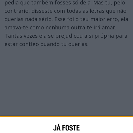
pedia que também fosses só dela. Mas tu, pelo
contrário, disseste com todas as letras que não
querias nada sério. Esse foi o teu maior erro, ela
amava-te como nenhuma outra te irá amar.
Tantas vezes ela se prejudicou a si própria para
estar contigo quando tu querias.