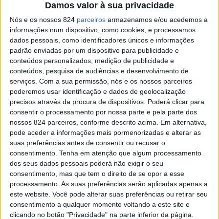
Damos valor à sua privacidade
Nós e os nossos 824
parceiros
armazenamos e/ou acedemos a
informações num dispositivo, como cookies, e processamos
dados pessoais, como identificadores únicos e informações
padrão enviadas por um dispositivo para publicidade e
conteúdos personalizados, medição de publicidade e
conteúdos, pesquisa de audiências e desenvolvimento de
serviços.
Com a sua permissão, nós e os nossos parceiros
poderemos usar identificação e dados de geolocalização
Sabes o que te vai acontecer?
precisos através da procura de dispositivos. Poderá clicar para
consentir o processamento por nossa parte e pela parte dos
nossos 824 parceiros, conforme descrito acima. Em alternativa,
Provavelmente tu vais sofrer, e ela um dia vai
pode aceder a informações mais pormenorizadas e alterar as
apaixonar-se por alguém que lhe dará valor, que
suas preferências antes de consentir ou recusar o
lhe dará carinho, que lhe dará amor e que será
consentimento.
Tenha em atenção que algum processamento
dos seus dados pessoais poderá não exigir o seu
somente dela. Vai ser nesse momento que tu
consentimento, mas que tem o direito de se opor a esse
vais perceber que ela não era tua, que ela era
processamento. As suas preferências serão aplicadas apenas a
simplesmente uma mulher apaixonada, e não
este website. Você pode alterar suas preferências ou retirar seu
consentimento a qualquer momento voltando a este site e
algo que fosse da tua posse.
clicando no botão "Privacidade" na parte inferior da página.