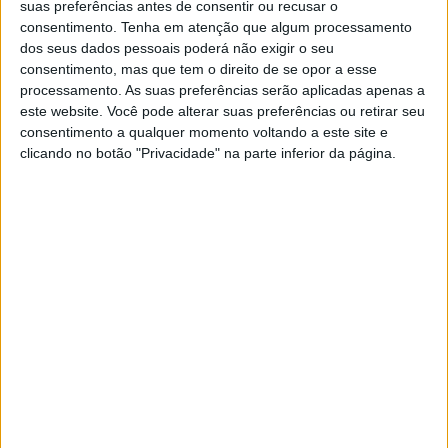
por se decepcionar e sofrer. Então, precisamos
suas preferências antes de consentir ou recusar o
consentimento.
Tenha em atenção que algum processamento
rever as nossas expectativas e colocarmos nas
dos seus dados pessoais poderá não exigir o seu
nossas cabeças que não devemos esperar tanto
consentimento, mas que tem o direito de se opor a esse
de ninguém, devemos esperar mais de nós
processamento. As suas preferências serão aplicadas apenas a
este website. Você pode alterar suas preferências ou retirar seu
mesmos.
consentimento a qualquer momento voltando a este site e
clicando no botão "Privacidade" na parte inferior da página.
Tira um tempo para as pessoas que te
merecem e te fazem sentir bem. Não
mendigues nenhuma atenção, amizade ou amor
de ninguém. Quem gosta de ti, provará isso
mais cedo ou mais tarde.
Não ligues a quem não te liga. Não procures
quem não te procura, não procures quem não
sente a tua falta. Não escrevas a quem não te
escreve, não te sujeites ao castigo da
indiferença.