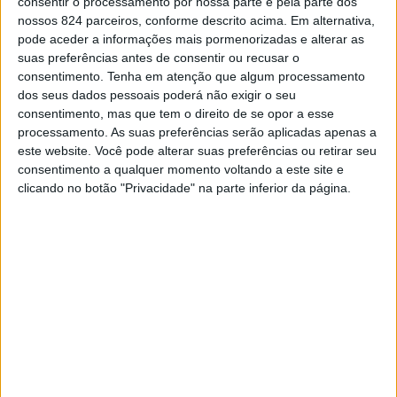
consentir o processamento por nossa parte e pela parte dos
que ele a chama para sair de última hora e você
nossos 824 parceiros, conforme descrito acima. Em alternativa,
aceita. Não é a primeira vez que você troca seu
pode aceder a informações mais pormenorizadas e alterar as
compromisso agendado há semanas com suas
suas preferências antes de consentir ou recusar o
consentimento.
Tenha em atenção que algum processamento
amigas para vê-lo. Não é a primeira vez que
dos seus dados pessoais poderá não exigir o seu
você deixa de fazer o que está fazendo para
consentimento, mas que tem o direito de se opor a esse
atendê-lo, ajudá-lo em algo ou satisfazer
processamento. As suas preferências serão aplicadas apenas a
este website. Você pode alterar suas preferências ou retirar seu
alguma vontade dele.
consentimento a qualquer momento voltando a este site e
clicando no botão "Privacidade" na parte inferior da página.
Concorda comigo?
Se você é dessas mulheres, saiba que não é
valorizada justamente por se importar mais
com ele do que consigo mesma!
Por estar sempre disponível quando ele precisa,
dar atenção demais a ele, importância demais
ao invés de dar a devida importância aos seus