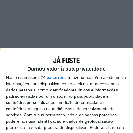
Damos valor à sua privacidade
Nós e os nossos 824
parceiros
armazenamos e/ou acedemos a
informações num dispositivo, como cookies, e processamos
dados pessoais, como identificadores únicos e informações
Então, você chora e se desespera, não
padrão enviadas por um dispositivo para publicidade e
conteúdos personalizados, medição de publicidade e
compreende por que ele faz isso ou como você
conteúdos, pesquisa de audiências e desenvolvimento de
foi tão idiota de cair mais uma vez nessa cilada!
serviços.
Com a sua permissão, nós e os nossos parceiros
poderemos usar identificação e dados de geolocalização
Sim, porque você sabe que não é a primeira vez
precisos através da procura de dispositivos. Poderá clicar para