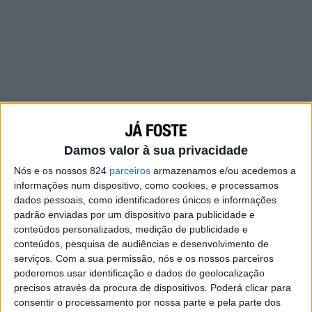
Damos valor à sua privacidade
Nós e os nossos 824
parceiros
armazenamos e/ou acedemos a
informações num dispositivo, como cookies, e processamos
dados pessoais, como identificadores únicos e informações
padrão enviadas por um dispositivo para publicidade e
conteúdos personalizados, medição de publicidade e
conteúdos, pesquisa de audiências e desenvolvimento de
serviços.
Com a sua permissão, nós e os nossos parceiros
A vida anda difícil, sobrecarregada, retirando-
poderemos usar identificação e dados de geolocalização
nos as forças, enquanto nos tentamos
precisos através da procura de dispositivos. Poderá clicar para
equilibrar na correria esmagadora que nos
consentir o processamento por nossa parte e pela parte dos