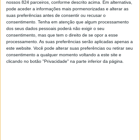
nossos 824 parceiros, conforme descrito acima. Em alternativa,
preenche os dias. Poucos conseguem obter
pode aceder a informações mais pormenorizadas e alterar as
prazer real enquanto se dedicam ao trabalho,
suas preferências antes de consentir ou recusar o
num ambiente em que as pessoas estão se
consentimento.
Tenha em atenção que algum processamento
dos seus dados pessoais poderá não exigir o seu
tornando cada vez mais complicadas. O mundo
consentimento, mas que tem o direito de se opor a esse
policia cada um dos nossos atos, cada palavra
processamento. As suas preferências serão aplicadas apenas a
que falamos e escrevemos, aguardando algum
este website. Você pode alterar suas preferências ou retirar seu
consentimento a qualquer momento voltando a este site e
possível deslize que possa ser usado contra nós.
clicando no botão "Privacidade" na parte inferior da página.
Com isso, confiamos pouco no outro, quase não
nos abrimos com as pessoas, por medo,
insegurança e cautela. E isso tudo vai se
acumulando dentro da gente, tornando os
nossos passos cada vez mais pesados e
solitários. A gente acaba não aguentando tanto
sentimento represado dentro do peito e,
muitas vezes, desconta em quem não merece. A