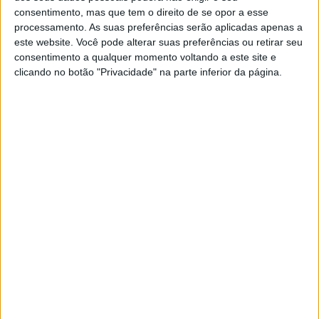
consentimento, mas que tem o direito de se opor a esse
processamento. As suas preferências serão aplicadas apenas a
este website. Você pode alterar suas preferências ou retirar seu
consentimento a qualquer momento voltando a este site e
clicando no botão "Privacidade" na parte inferior da página.
Ninguém há de ser feliz permanecendo em
histórias cujo final não tem chance de ser feliz.
Ninguém se cura sem cortar a causa do mal,
sem se privar do que machuca e contamina a
sua felicidade, sem evitar ficar junto de quem
não faz nada mais do que sofrer. Ninguém volta
a sorrir nos lugares onde sua felicidade foi
perdida, roubada, aviltada, negada.
Entender que as dores e doenças são alertas
que nos pedem calma, que nos clamam por um