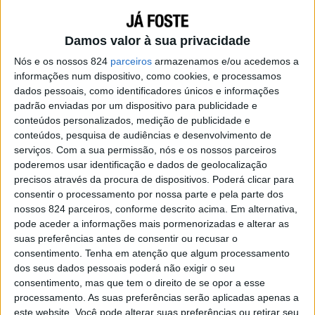
Damos valor à sua privacidade
Nós e os nossos 824
parceiros
armazenamos e/ou acedemos a
informações num dispositivo, como cookies, e processamos
dados pessoais, como identificadores únicos e informações
Quando nós estamos com a pessoa certa, nós
padrão enviadas por um dispositivo para publicidade e
conteúdos personalizados, medição de publicidade e
não ficaremos mergulhados num mar de
conteúdos, pesquisa de audiências e desenvolvimento de
dúvidas.
serviços.
Com a sua permissão, nós e os nossos parceiros
poderemos usar identificação e dados de geolocalização
Nós não vamos ser consumido pelos “e se”,
precisos através da procura de dispositivos. Poderá clicar para
consentir o processamento por nossa parte e pela parte dos
quando tentarmos adormecer à noite. Nós não
nossos 824 parceiros, conforme descrito acima. Em alternativa,
vamos preocupar-nos com datas de validade,
pode aceder a informações mais pormenorizadas e alterar as
porque o amor não tem prazo. As coisas vão
suas preferências antes de consentir ou recusar o
consentimento.
Tenha em atenção que algum processamento
parecer simples, não vão parecer tão obscuras.
dos seus dados pessoais poderá não exigir o seu
consentimento, mas que tem o direito de se opor a esse
Todos nós deveríamos encontrar este tipo de
processamento. As suas preferências serão aplicadas apenas a
amor. Algo mútuo, o tipo de sentimento que só
este website. Você pode alterar suas preferências ou retirar seu