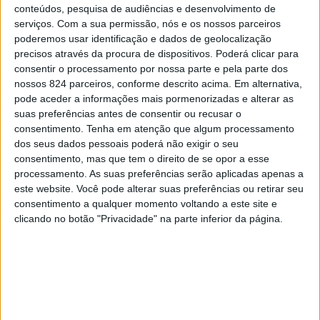
conteúdos, pesquisa de audiências e desenvolvimento de
serviços.
Com a sua permissão, nós e os nossos parceiros
poderemos usar identificação e dados de geolocalização
Muitas pessoas costumam dizer que o ego
precisos através da procura de dispositivos. Poderá clicar para
alimenta o orgulho e o espírito alimenta a
consentir o processamento por nossa parte e pela parte dos
dignidade. O orgulho, por exemplo, é um
nossos 824 parceiros, conforme descrito acima. Em alternativa,
pode aceder a informações mais pormenorizadas e alterar as
inimigo bem conhecido que costuma ser
suas preferências antes de consentir ou recusar o
associado ao amor próprio. No entanto, ele vai
consentimento.
Tenha em atenção que algum processamento
um passo além, pois o orgulho é um arquiteto
dos seus dados pessoais poderá não exigir o seu
consentimento, mas que tem o direito de se opor a esse
especializado em levantar muros e cercas nos
processamento. As suas preferências serão aplicadas apenas a
nossos relacionamentos, em decorar cada
este website. Você pode alterar suas preferências ou retirar seu
detalhe com arrogância e em encontrar o
consentimento a qualquer momento voltando a este site e
clicando no botão "Privacidade" na parte inferior da página.
vitimismo em cada palavra.
Enquanto isso, a dignidade é justamente o
contrário. Ela age o tempo todo a ouvir a voz do
nosso “eu” para fortalecer o respeito por nós
mesmos sem esquecer o respeito pelos outros.