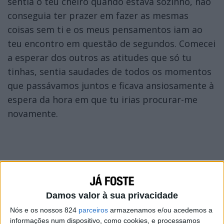
sentia o teu cheiro quando estava sozinho, não
conseguia ter prazer em fazer as mesmas
coisas sem ti e os meus pensamentos iam ao
teu encontro em questão de segundos. Comecei
a esperar dos outros as atitudes que só tu
tinhas, sentia saudades de todos os momentos
que passávamos juntos e ficava ansiosamente à
espera da hora em que tu irias procurar-me
novamente.
Damos valor à sua privacidade
Nós e os nossos 824
parceiros
armazenamos e/ou acedemos a
informações num dispositivo, como cookies, e processamos