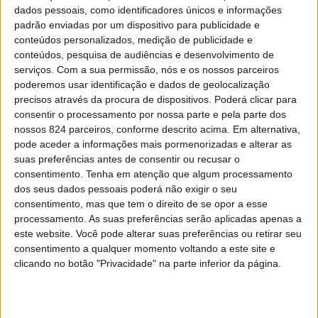
dados pessoais, como identificadores únicos e informações
padrão enviadas por um dispositivo para publicidade e
conteúdos personalizados, medição de publicidade e
conteúdos, pesquisa de audiências e desenvolvimento de
serviços.
Com a sua permissão, nós e os nossos parceiros
poderemos usar identificação e dados de geolocalização
precisos através da procura de dispositivos. Poderá clicar para
consentir o processamento por nossa parte e pela parte dos
nossos 824 parceiros, conforme descrito acima. Em alternativa,
pode aceder a informações mais pormenorizadas e alterar as
suas preferências antes de consentir ou recusar o
consentimento.
Tenha em atenção que algum processamento
dos seus dados pessoais poderá não exigir o seu
Vivemos tantas coisas e tivemos tantos
consentimento, mas que tem o direito de se opor a esse
processamento. As suas preferências serão aplicadas apenas a
momentos que contribuíram para que eu me
este website. Você pode alterar suas preferências ou retirar seu
apaixonasse por ti. Não sei explicar. Não são
consentimento a qualquer momento voltando a este site e
todas as amizades que tomam esse rumo e
clicando no botão "Privacidade" na parte inferior da página.
acredito que nós dois fomos escolhidos para
viver essa história. Tu consegues tornar tudo