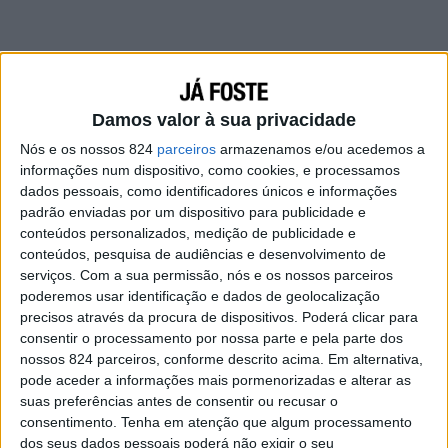
Damos valor à sua privacidade
Nós e os nossos 824
parceiros
armazenamos e/ou acedemos a
informações num dispositivo, como cookies, e processamos
dados pessoais, como identificadores únicos e informações
padrão enviadas por um dispositivo para publicidade e
conteúdos personalizados, medição de publicidade e
conteúdos, pesquisa de audiências e desenvolvimento de
serviços.
Com a sua permissão, nós e os nossos parceiros
poderemos usar identificação e dados de geolocalização
precisos através da procura de dispositivos. Poderá clicar para
consentir o processamento por nossa parte e pela parte dos
nossos 824 parceiros, conforme descrito acima. Em alternativa,
pode aceder a informações mais pormenorizadas e alterar as
Mas que seria bem mais fácil assim, seria.
suas preferências antes de consentir ou recusar o
consentimento.
Tenha em atenção que algum processamento
Então, o que me resta? Conhecer alguém na
dos seus dados pessoais poderá não exigir o seu