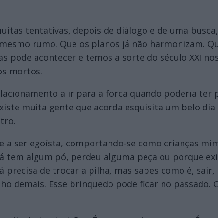
uitas tentativas, depois de diálogo e de uma busca,
o mesmo rumo. Que os planos já não harmonizam. Que
mas pode acontecer e temos a sorte do século XXI no
os mortos.
cionamento a ir para a forca quando poderia ter p
iste muita gente que acorda esquisita um belo dia 
tro.
e a ser egoísta, comportando-se como crianças mi
já tem algum pó, perdeu alguma peça ou porque exis
precisa de trocar a pilha, mas sabes como é, sair, 
ho demais. Esse brinquedo pode ficar no passado. 