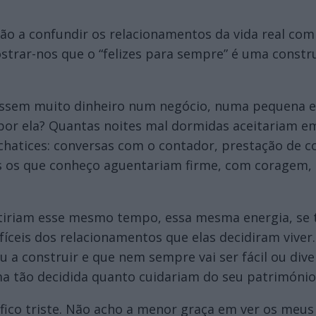
o a confundir os relacionamentos da vida real com o
strar-nos que o “felizes para sempre” é uma cons
stissem muito dinheiro num negócio, numa pequena 
 por ela? Quantas noites mal dormidas aceitariam e
hatices: conversas com o contador, prestação de co
os os que conheço aguentariam firme, com coragem,
stiriam esse mesmo tempo, essa mesma energia, se t
eis dos relacionamentos que elas decidiram viver.
u a construir e que nem sempre vai ser fácil ou dive
a tão decidida quanto cuidariam do seu património
 fico triste. Não acho a menor graça em ver os meus