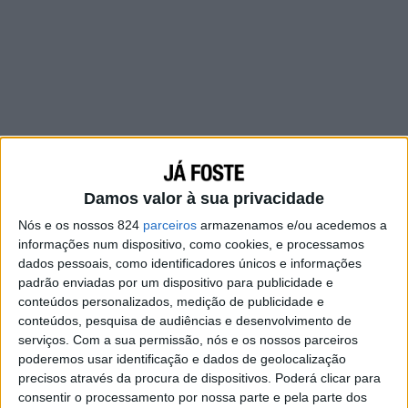
Damos valor à sua privacidade
Nós e os nossos 824
parceiros
armazenamos e/ou acedemos a
informações num dispositivo, como cookies, e processamos
dados pessoais, como identificadores únicos e informações
padrão enviadas por um dispositivo para publicidade e
conteúdos personalizados, medição de publicidade e
Por esse motivo, se tu fores muito direto e as
conteúdos, pesquisa de audiências e desenvolvimento de
pessoas não apoiarem a tua sinceridade, elas se
serviços.
Com a sua permissão, nós e os nossos parceiros
afastarão de ti para evitar ter que ouvir as
poderemos usar identificação e dados de geolocalização
precisos através da procura de dispositivos. Poderá clicar para
verdades que saem da tua boca. É dessa forma
consentir o processamento por nossa parte e pela parte dos