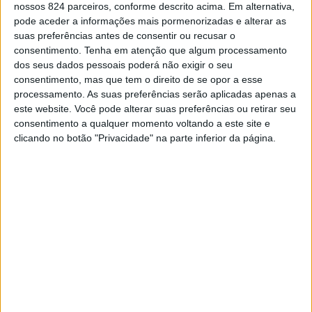
que as pessoas sinceras e diretas acabam
nossos 824 parceiros, conforme descrito acima. Em alternativa,
isoladas do mundo.
pode aceder a informações mais pormenorizadas e alterar as
suas preferências antes de consentir ou recusar o
consentimento.
Tenha em atenção que algum processamento
A sinceridade pode ser uma faca de dois gumes,
dos seus dados pessoais poderá não exigir o seu
tu podes ser deixado sozinho por causa de
consentimento, mas que tem o direito de se opor a esse
dizeres o que pensas.
processamento. As suas preferências serão aplicadas apenas a
este website. Você pode alterar suas preferências ou retirar seu
Este estudo também mostrou que pessoas
consentimento a qualquer momento voltando a este site e
clicando no botão "Privacidade" na parte inferior da página.
honestas tendem a ter um senso de humor
diferente da maioria, tornando mais difícil lidar
com elas, e dessa forma as suas palavras
podem parecer mais duras e amargas do que o
normal. Além disso, foi mostrado que pessoas
menos diretas tendem a ficar mais relaxadas e a
se relacionar melhor com as outras pessoas.
Mas com isso, não estamos a dizer para tu