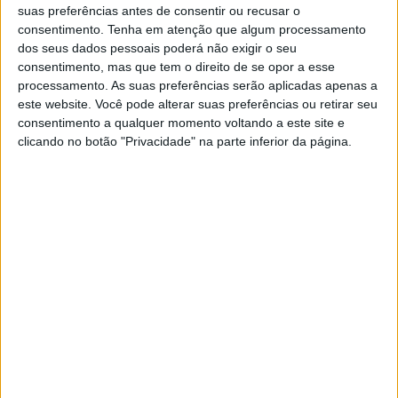
suas preferências antes de consentir ou recusar o
consentimento.
Tenha em atenção que algum processamento
É preciso compreenderes que não vale a pena
dos seus dados pessoais poderá não exigir o seu
consentimento, mas que tem o direito de se opor a esse
correr atrás de uma pessoa que não te faz bem!
processamento. As suas preferências serão aplicadas apenas a
este website. Você pode alterar suas preferências ou retirar seu
Não vale a pena te esforçares por uma pessoa
consentimento a qualquer momento voltando a este site e
que só te procura quando sente vontade de
clicando no botão "Privacidade" na parte inferior da página.
satisfazer os seus próprios desejos!
Não vale a pena correr atrás de uma pessoa que
não está minimamente interessada se a
ausência dela te fere, ou se as suas palavras
felinas te colocam para baixo!
E por favor, não venhas me dizer que tu não
consegues resistir porque sempre acabas
cedendo por amor, porque isto não é amor, é
dependência afetiva, é medo de perder a