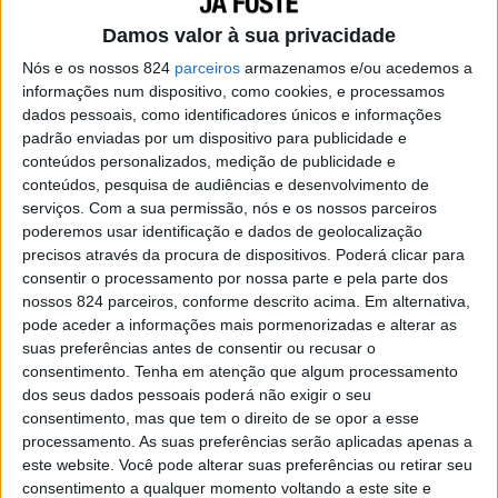
Damos valor à sua privacidade
Falar inglês = falar menos
Nós e os nossos 824
parceiros
armazenamos e/ou acedemos a
informações num dispositivo, como cookies, e processamos
Por morar fora do meu país e passar 95% do
dados pessoais, como identificadores únicos e informações
padrão enviadas por um dispositivo para publicidade e
meu tempo a falar inglês, eu comecei a ouvir
conteúdos personalizados, medição de publicidade e
muito mais do que falar. Para ser capaz de
conteúdos, pesquisa de audiências e desenvolvimento de
entender tudo o que estava a acontecer e a ser
serviços.
Com a sua permissão, nós e os nossos parceiros
poderemos usar identificação e dados de geolocalização
dito, eu precisava prestar mais atenção do que
precisos através da procura de dispositivos. Poderá clicar para
o normal e também pensar mais antes de dizer
consentir o processamento por nossa parte e pela parte dos
algo. Depois de um tempo eu percebi (MEU
nossos 824 parceiros, conforme descrito acima. Em alternativa,
pode aceder a informações mais pormenorizadas e alterar as
DEUS) o quanto eu falava!
suas preferências antes de consentir ou recusar o
consentimento.
Tenha em atenção que algum processamento
Quando falamos demais, pelos menos 30% do
dos seus dados pessoais poderá não exigir o seu
que falamos talvez não precisasse ser dito.
consentimento, mas que tem o direito de se opor a esse
Além disso, estamos a tirar a oportunidade de
processamento. As suas preferências serão aplicadas apenas a
este website. Você pode alterar suas preferências ou retirar seu
outras pessoas no grupo (muitas vezes
consentimento a qualquer momento voltando a este site e