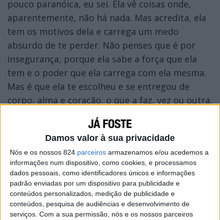
pouco paranóica, eu sei. Ela vê coisas onde,
aparentemente, não há nada. Mas acredita, ela
tem os motivos dela e carrega um medo
absurdo de te perder. Não penses que é por
insegurança, porque ela sabe a força que ela
tem e o poder que ela carrega com ela mesma.
Mas é que ela te escolheu e se entregou de
corpo, alma e coração, o que a faz, vez ou outra,
tremer de medo de tu a deixares despedaçada,
mesmo sabendo que se for para acontecer, vai
Damos valor à sua privacidade
acontecer. É que ela prefere acreditar que de
Nós e os nossos 824
parceiros
armazenamos e/ou acedemos a
alguma forma ela tem poder sobre isso.
informações num dispositivo, como cookies, e processamos
dados pessoais, como identificadores únicos e informações
padrão enviadas por um dispositivo para publicidade e
conteúdos personalizados, medição de publicidade e
conteúdos, pesquisa de audiências e desenvolvimento de
serviços.
Com a sua permissão, nós e os nossos parceiros