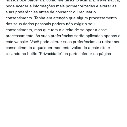
pode aceder a informações mais pormenorizadas e alterar as
suas preferências antes de consentir ou recusar o
consentimento.
Tenha em atenção que algum processamento
Devemos saber discordar sem ofender, sem
dos seus dados pessoais poderá não exigir o seu
tentar impor o que pensamos como verdade
consentimento, mas que tem o direito de se opor a esse
absoluta – isso é arrogância burra.
processamento. As suas preferências serão aplicadas apenas a
este website. Você pode alterar suas preferências ou retirar seu
Necessitamos ouvir o que o outro tem a dizer,
consentimento a qualquer momento voltando a este site e
por mais que não enxerguemos ali razão
clicando no botão "Privacidade" na parte inferior da página.
alguma, mesmo que o que disserem ou fizerem
seja exatamente o contrário de tudo o que
temos como certo. Desde que não nos ofendam,
nem ultrapassem os limites de nossa dignidade
pessoal, os outros terão o direito de viver o que
bem quiserem.
Por força maior, como o emprego ou a família,
inevitavelmente estaremos sujeitos à obrigação