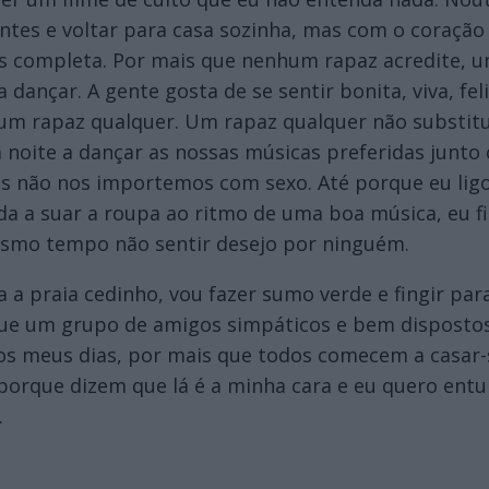
tes e voltar para casa sozinha, mas com o coração 
 completa. Por mais que nenhum rapaz acredite, u
 dançar. A gente gosta de se sentir bonita, viva, fel
um rapaz qualquer. Um rapaz qualquer não substitui
noite a dançar as nossas músicas preferidas junto
s não nos importemos com sexo. Até porque eu ligo
da a suar a roupa ao ritmo de uma boa música, eu 
esmo tempo não sentir desejo por ninguém.
 a praia cedinho, vou fazer sumo verde e fingir p
 que um grupo de amigos simpáticos e bem dispostos
r os meus dias, por mais que todos comecem a casar-
porque dizem que lá é a minha cara e eu quero entu
.