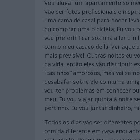
Vou alugar um apartamento só meu.
Vão ser fotos profissionais e inspi
uma cama de casal para poder levar
ou comprar uma bicicleta. Eu vou c
vou preferir ficar sozinha a ler u
com o meu casaco de lã. Ver aquela
mais previsível. Outras noites eu 
da vida, então eles vão distribuir
“casinhos” amorosos, mas vai sempr
desabafar sobre ele com uma amiga
vou ter problemas em conhecer outr
meu. Eu vou viajar quinta à noite 
pertinho. Eu vou juntar dinheiro, 
Todos os dias vão ser diferentes p
comida diferente em casa enquanto
mais gosto, depois vou ao cinema v