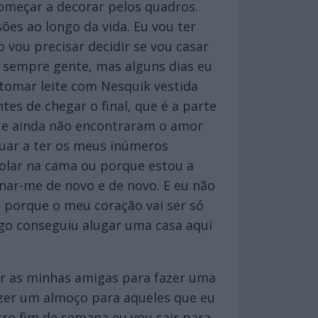
omeçar a decorar pelos quadros.
sões ao longo da vida. Eu vou ter
 vou precisar decidir se vou casar
r sempre gente, mas alguns dias eu
 tomar leite com Nesquik vestida
es de chegar o final, que é a parte
 que ainda não encontraram o amor
nuar a ter os meus inúmeros
rolar na cama ou porque estou a
nar-me de novo e de novo. E eu não
 porque o meu coração vai ser só
igo conseguiu alugar uma casa aqui
ar as minhas amigas para fazer uma
zer um almoço para aqueles que eu
tro fim de semana eu vou sair para