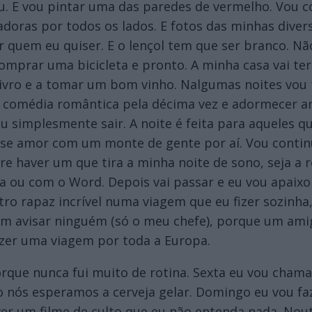
 E vou pintar uma das paredes de vermelho. Vou c
radoras por todos os lados. E fotos das minhas diver
 quem eu quiser. E o lençol tem que ser branco. Não
omprar uma bicicleta e pronto. A minha casa vai te
m livro e a tomar um bom vinho. Nalgumas noites vou
 comédia romântica pela décima vez e adormecer ant
vou simplesmente sair. A noite é feita para aqueles
 esse amor com um monte de gente por aí. Vou conti
e haver um que tira a minha noite de sono, seja a 
 ou com o Word. Depois vai passar e eu vou apaixo
o rapaz incrível numa viagem que eu fizer sozinha,
sem avisar ninguém (só o meu chefe), porque um am
fazer uma viagem por toda a Europa.
orque nunca fui muito de rotina. Sexta eu vou cham
 nós esperamos a cerveja gelar. Domingo eu vou fa
er um filme de culto que eu não entenda nada. Nou