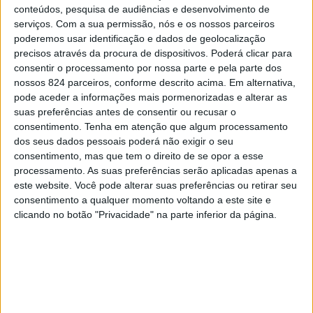
conteúdos, pesquisa de audiências e desenvolvimento de
serviços.
Com a sua permissão, nós e os nossos parceiros
poderemos usar identificação e dados de geolocalização
precisos através da procura de dispositivos. Poderá clicar para
Ele não permite que as suas realizaçãos o
consentir o processamento por nossa parte e pela parte dos
impeçam de criar novas ambições, nem permite
nossos 824 parceiros, conforme descrito acima. Em alternativa,
que os seus sucessos explodam o seu ego. Este
pode aceder a informações mais pormenorizadas e alterar as
suas preferências antes de consentir ou recusar o
tipo de homem nunca vai parar de fazer o seu
consentimento.
Tenha em atenção que algum processamento
melhor para tornar a tua vida melhor, mas não
dos seus dados pessoais poderá não exigir o seu
vai prometer-te coisas que ele não pode te
consentimento, mas que tem o direito de se opor a esse
processamento. As suas preferências serão aplicadas apenas a
proporcionar.
este website. Você pode alterar suas preferências ou retirar seu
consentimento a qualquer momento voltando a este site e
4. Ele sabe cozinhar.
clicando no botão "Privacidade" na parte inferior da página.
Vamos ser honestos… um homem que saber
mexer-se numa cozinha é sexy demais. Mais do
que ser sensual, um homem que sabe cozinhar
e que frequentemente prepara as suas