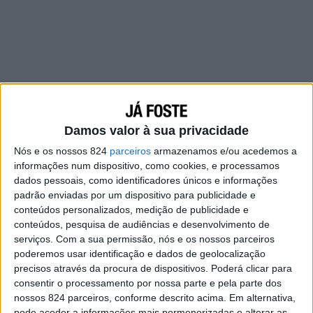
Damos valor à sua privacidade
Nós e os nossos 824
parceiros
armazenamos e/ou acedemos a
informações num dispositivo, como cookies, e processamos
dados pessoais, como identificadores únicos e informações
padrão enviadas por um dispositivo para publicidade e
conteúdos personalizados, medição de publicidade e
conteúdos, pesquisa de audiências e desenvolvimento de
serviços.
Com a sua permissão, nós e os nossos parceiros
poderemos usar identificação e dados de geolocalização
Esses dias eu assisti um vídeo interessante de
precisos através da procura de dispositivos. Poderá clicar para
sobre um método para saber o porquê de a
consentir o processamento por nossa parte e pela parte dos
gente não realizar algumas coisas na vida.
nossos 824 parceiros, conforme descrito acima. Em alternativa,
pode aceder a informações mais pormenorizadas e alterar as