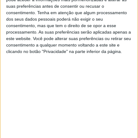
Basicamente tu escreves uma lista de coisas
suas preferências antes de consentir ou recusar o
que tu achas que deverias fazer, depois para
consentimento.
Tenha em atenção que algum processamento
cada uma dessas coisas tu aplicas a frase “eu
dos seus dados pessoais poderá não exigir o seu
consentimento, mas que tem o direito de se opor a esse
poderia fazer isso, se eu
processamento. As suas preferências serão aplicadas apenas a
realmente/verdadeiramente quisesse”. E tu
este website. Você pode alterar suas preferências ou retirar seu
percebes que as coisas que tu não fazes, não
consentimento a qualquer momento voltando a este site e
clicando no botão "Privacidade" na parte inferior da página.
são arquivadas por falta de tempo ou de
recursos, mas porque a gente verdadeiramente
não tem disposição para fazer.
Tu mereces alguém que te olhe com tamanha
ternura que não te deixe dúvidas do quanto
gosta de ti. Mereces alguém que te abrace em
público, que te beije em público, sem o menor
sinal de receio. Tu mereces alguém que te
assuma! Mereces ser o amor da vida de alguém,
alguém que não esconda o quanto é louco por