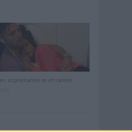
es, só precisamos de um carinho
 2016