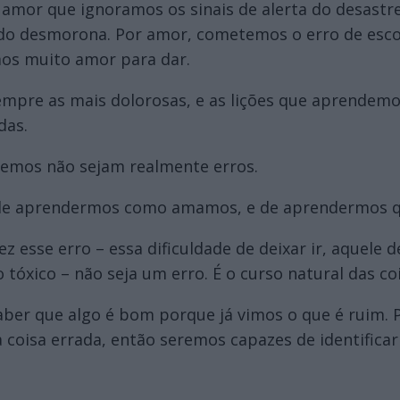
amor que ignoramos os sinais de alerta do desast
do desmorona. Por amor, cometemos o erro de esco
os muito amor para dar.
 sempre as mais dolorosas, e as lições que aprende
das.
temos não sejam realmente erros.
a de aprendermos como amamos, e de aprendermos 
ez esse erro – essa dificuldade de deixar ir, aquele
xico – não seja um erro. É o curso natural das coi
aber que algo é bom porque já vimos o que é ruim.
coisa errada, então seremos capazes de identificar