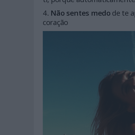
4.
Não sentes medo
de te a
coração