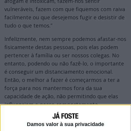
afogam e intoxicam, fazem-nos sentir
vulneráveis, fazem com que fiquemos com raiva
facilmente ou que desejemos fugir e desistir de
tudo o que temos.”
Infelizmente, nem sempre podemos afastar-nos
fisicamente destas pessoas, pois elas podem
pertencer à família ou ser nossos colegas. No
entanto, podendo ou não fazê-lo, o importante
é conseguir um distanciamento emocional.
Então, o melhor a fazer é começarmos a ter a
força para nos mantermos fora da sua
capacidade de ação, não permitindo que elas
influenciem o nosso comportamento.
Damos valor à sua privacidade