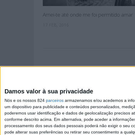
Amei-te até onde me foi permitido amar
17 FEB, 2016
Damos valor à sua privacidade
PÁGINA INIC
Nós e os nossos 824
parceiros
armazenamos e/ou acedemos a inform
um dispositivo para publicidade e conteúdos personalizados, mediç
poderemos usar identificação e dados de geolocalização precisos at
conforme descrito acima. Em alternativa, pode aceder a informaçõe
processamento dos seus dados pessoais poderá não exigir o seu co
Copyright © Já Foste. 2025
pode alterar suas preferências ou retirar seu consentimento a qualq