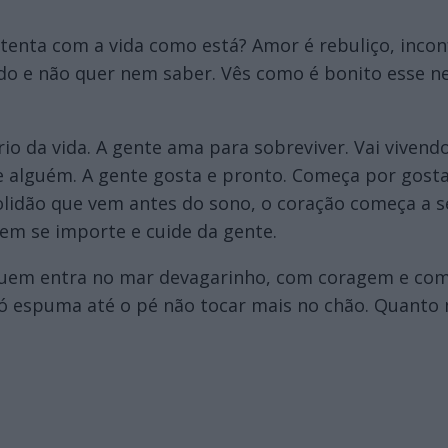
ntenta com a vida como está? Amor é rebuliço, inco
o e não quer nem saber. Vês como é bonito esse ne
o da vida. A gente ama para sobreviver. Vai viven
 de alguém. A gente gosta e pronto. Começa por gos
idão que vem antes do sono, o coração começa a se
m se importe e cuide da gente.
uem entra no mar devagarinho, com coragem e com 
só espuma até o pé não tocar mais no chão. Quanto 