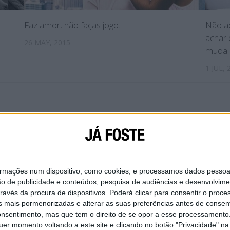
Faz amor, não faças jogo.
Não ad
achar 
26 MAY, 2015
muda
1 JUL, 
IAL
SOBRE NÓS
CONTACTA-NOS
POLÍTICA DE
ações num dispositivo, como cookies, e processamos dados pessoais,
ão de publicidade e conteúdos, pesquisa de audiências e desenvolvime
ravés da procura de dispositivos. Poderá clicar para consentir o proc
s mais pormenorizadas e alterar as suas preferências antes de consent
nsentimento, mas que tem o direito de se opor a esse processamento. 
uer momento voltando a este site e clicando no botão "Privacidade" na 