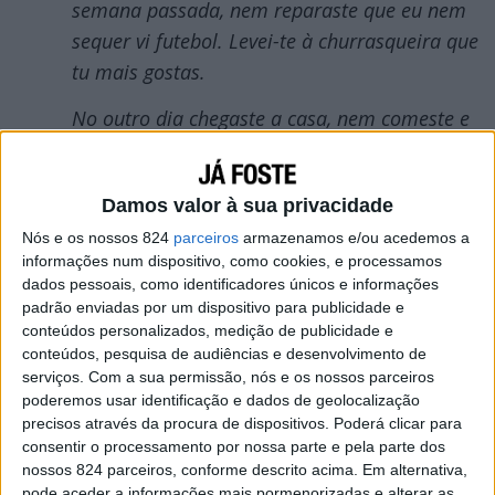
semana passada, nem reparaste que eu nem
sequer vi futebol. Levei-te à churrasqueira que
tu mais gostas.
No outro dia chegaste a casa, nem comeste e
foste dormir depois da novela. Não dizes que
me amas. Nunca mais fizemos amor.
Damos valor à sua privacidade
Portanto, ou estás a enganar-me ou não me
amas mais.
Nós e os nossos 824
parceiros
armazenamos e/ou acedemos a
informações num dispositivo, como cookies, e processamos
PS: Se quiseres encontrar-me, desiste. Eu e a
dados pessoais, como identificadores únicos e informações
padrão enviadas por um dispositivo para publicidade e
Júlia, aquela tua melhor amiga do ginásio,
conteúdos personalizados, medição de publicidade e
vamos viajar para o norte e vamos casar-nos!
conteúdos, pesquisa de audiências e desenvolvimento de
serviços.
Com a sua permissão, nós e os nossos parceiros
Ass: O teu ex-marido.
poderemos usar identificação e dados de geolocalização
precisos através da procura de dispositivos. Poderá clicar para
consentir o processamento por nossa parte e pela parte dos
nossos 824 parceiros, conforme descrito acima. Em alternativa,
pode aceder a informações mais pormenorizadas e alterar as