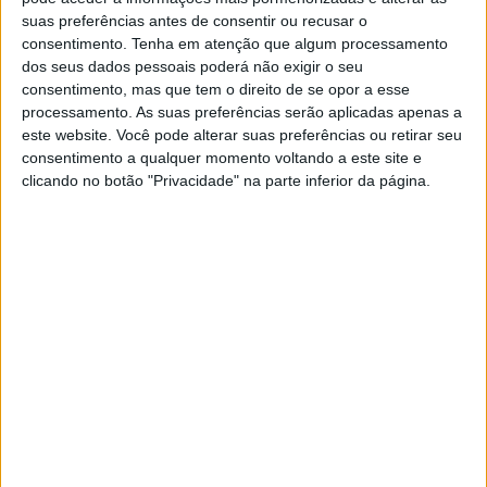
Resposta da ex-mulher:
suas preferências antes de consentir ou recusar o
consentimento.
Tenha em atenção que algum processamento
Querido ex-marido,
dos seus dados pessoais poderá não exigir o seu
consentimento, mas que tem o direito de se opor a esse
Nada me fez mais feliz do que ler a tua carta.
processamento. As suas preferências serão aplicadas apenas a
É verdade, ficamos casados durante sete anos,
este website. Você pode alterar suas preferências ou retirar seu
mas dizer que tu foste um bom marido é
consentimento a qualquer momento voltando a este site e
clicando no botão "Privacidade" na parte inferior da página.
exagero. Vejo a novela para não te ouvir
resmungar a toda a hora. Reparei que não
viste futebol, mas de certeza que foi porque o
teu clube tinha perdido e tu estavas de mau
humor. A churrasqueira deve ser a preferida
da amiga Júlia, pois não como carne há dois
anos. Fui dormir porque vi que a tua camisa
estava manchada de batom (rezei para que a
empregada não visse).
Mas, mesmo com tudo isto, ainda te amava e