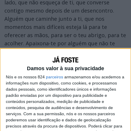
lado, que não esqueça de ti, que converse
contigo mesmo depois de um desencontro.
Alguém que caminhe junto a ti, que nos
momentos mais difíceis esteja lá para te
oferecer as mãos, para ser o teu abrigo, para te
acolher. Apaixona-te por alguém que não te
deixe na dúvida, que te faça ter a certeza de que
estás nos braços certos.
Damos valor à sua privacidade
Nós e os nossos 824
parceiros
armazenamos e/ou acedemos a
informações num dispositivo, como cookies, e processamos
dados pessoais, como identificadores únicos e informações
padrão enviadas por um dispositivo para publicidade e
conteúdos personalizados, medição de publicidade e
conteúdos, pesquisa de audiências e desenvolvimento de
serviços.
Com a sua permissão, nós e os nossos parceiros
poderemos usar identificação e dados de geolocalização
precisos através da procura de dispositivos. Poderá clicar para