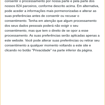
consentir o processamento por nossa parte e pela parte dos
nossos 824 parceiros, conforme descrito acima. Em alternativa,
pode aceder a informações mais pormenorizadas e alterar as
suas preferências antes de consentir ou recusar o
consentimento.
Tenha em atenção que algum processamento
dos seus dados pessoais poderá não exigir o seu
consentimento, mas que tem o direito de se opor a esse
processamento. As suas preferências serão aplicadas apenas a
este website. Você pode alterar suas preferências ou retirar seu
consentimento a qualquer momento voltando a este site e
clicando no botão "Privacidade" na parte inferior da página.
Apaixona-te por alguém que olhe nos teus
olhos, que te dê segurança e não anseios, que
te proteja e não alguém que te magoe.
Apaixona-te por alguém que te ame e prove
com atitudes, e não alguém que diz que te ama
mas que se alimenta do orgulho.